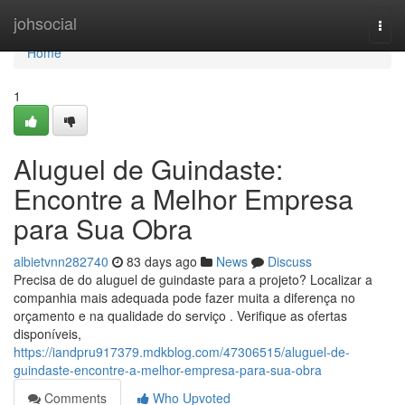
Home
johsocial
Togg
navi
Home
1
Aluguel de Guindaste:
Encontre a Melhor Empresa
para Sua Obra
albietvnn282740
83 days ago
News
Discuss
Precisa de do aluguel de guindaste para a projeto? Localizar a
companhia mais adequada pode fazer muita a diferença no
orçamento e na qualidade do serviço . Verifique as ofertas
disponíveis,
https://iandpru917379.mdkblog.com/47306515/aluguel-de-
guindaste-encontre-a-melhor-empresa-para-sua-obra
Comments
Who Upvoted