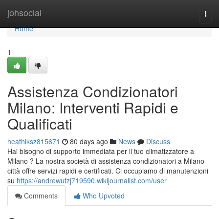
Home
johsocial
Togg
navi
Home
1
Assistenza Condizionatori
Milano: Interventi Rapidi e
Qualificati
heathlksz815671
80 days ago
News
Discuss
Hai bisogno di supporto immediata per il tuo climatizzatore a
Milano ? La nostra società di assistenza condizionatori a Milano
città offre servizi rapidi e certificati. Ci occupiamo di manutenzioni
su
https://andrewufzj719590.wikijournalist.com/user
Comments
Who Upvoted