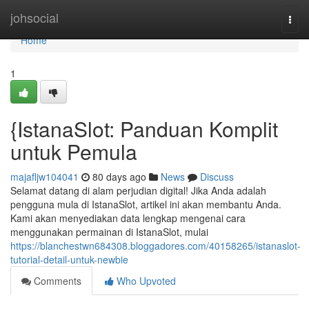
Home
johsocial
Togg
navi
Home
1
{IstanaSlot: Panduan Komplit
untuk Pemula
majafljw104041
80 days ago
News
Discuss
Selamat datang di alam perjudian digital! Jika Anda adalah
pengguna mula di IstanaSlot, artikel ini akan membantu Anda.
Kami akan menyediakan data lengkap mengenai cara
menggunakan permainan di IstanaSlot, mulai
https://blanchestwn684308.bloggadores.com/40158265/istanaslot-
tutorial-detail-untuk-newbie
Comments
Who Upvoted