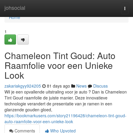
Home
johsocial
Togg
navi
Home
1
Chameleon Tint Goud: Auto
Raamfolie voor een Unieke
Look
zakariakgyy924205
81 days ago
News
Discuss
Wil je een opvallende uitstraling voor je auto ? Dan is Chameleon
Tint Goud raamfolie de juiste manier. Deze innovatieve
technologie verandert de presentatie van je ramen in een
glanzende gouden gloed,
https://bookmarkusers.com/story21196428/chameleon-tint-goud-
auto-raamfolie-voor-een-unieke-look
Comments
Who Upvoted