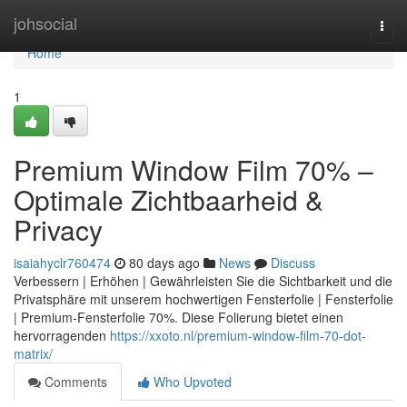
Home
johsocial
Togg
navi
Home
1
Premium Window Film 70% –
Optimale Zichtbaarheid &
Privacy
isaiahyclr760474
80 days ago
News
Discuss
Verbessern | Erhöhen | Gewährleisten Sie die Sichtbarkeit und die
Privatsphäre mit unserem hochwertigen Fensterfolie | Fensterfolie
| Premium-Fensterfolie 70%. Diese Folierung bietet einen
hervorragenden
https://xxoto.nl/premium-window-film-70-dot-
matrix/
Comments
Who Upvoted