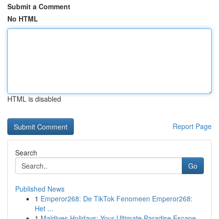
Submit a Comment
No HTML
HTML is disabled
Report Page
Search
Go
Published News
1
Emperor268: De TikTok Fenomeen Emperor268:
Het ...
1
Maldives Holidays: Your Ultimate Paradise Escape