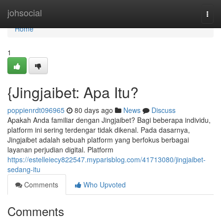
Home
johsocial
Togg
navi
Home
1
{Jingjaibet: Apa Itu?
poppienrdt096965
80 days ago
News
Discuss
Apakah Anda familiar dengan Jingjaibet? Bagi beberapa individu,
platform ini sering terdengar tidak dikenal. Pada dasarnya,
Jingjaibet adalah sebuah platform yang berfokus berbagai
layanan perjudian digital. Platform
https://estelleiecy822547.myparisblog.com/41713080/jingjaibet-
sedang-itu
Comments
Who Upvoted
Comments