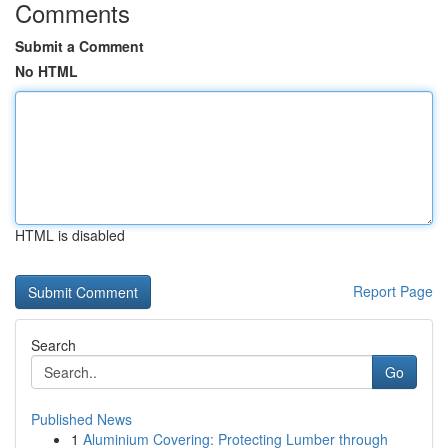
Comments
Submit a Comment
No HTML
HTML is disabled
Report Page
Search
Go
Published News
1
Aluminium Covering: Protecting Lumber through