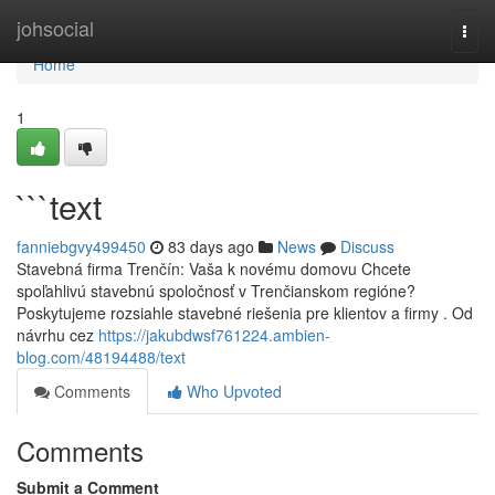
Home
johsocial
Togg
navi
Home
1
```text
fanniebgvy499450
83 days ago
News
Discuss
Stavebná firma Trenčín: Vaša k novému domovu Chcete
spoľahlivú stavebnú spoločnosť v Trenčianskom regióne?
Poskytujeme rozsiahle stavebné riešenia pre klientov a firmy . Od
návrhu cez
https://jakubdwsf761224.ambien-
blog.com/48194488/text
Comments
Who Upvoted
Comments
Submit a Comment