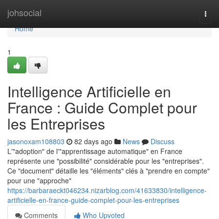
Home
johsocial
Togg
navi
Home
1
Intelligence Artificielle en
France : Guide Complet pour
les Entreprises
jasonoxam108803
82 days ago
News
Discuss
L'"adoption" de l'"apprentissage automatique" en France
représente une "possibilité" considérable pour les "entreprises".
Ce "document" détaille les "éléments" clés à "prendre en compte"
pour une "approche"
https://barbaraeckt046234.nizarblog.com/41633830/intelligence-
artificielle-en-france-guide-complet-pour-les-entreprises
Comments
Who Upvoted