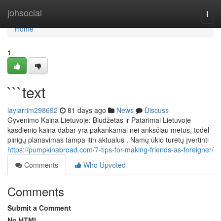
Home
johsocial
Togg
navi
Home
1
```text
laylarrim298692
81 days ago
News
Discuss
Gyvenimo Kaina Lietuvoje: Biudžetas ir Patarimai Lietuvoje
kasdienio kaina dabar yra pakankamai nei anksčiau metus, todėl
pinigų planavimas tampa itin aktualus . Namų ūkio turėtų įvertinti
https://pumpkinabroad.com/7-tips-for-making-friends-as-foreigner/
Comments
Who Upvoted
Comments
Submit a Comment
No HTML