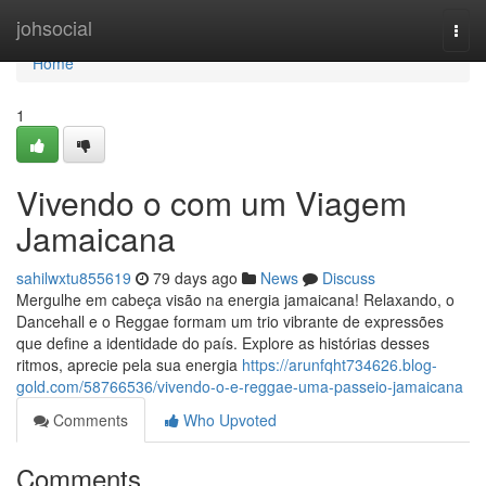
Home
johsocial
Togg
navi
Home
1
Vivendo o com um Viagem
Jamaicana
sahilwxtu855619
79 days ago
News
Discuss
Mergulhe em cabeça visão na energia jamaicana! Relaxando, o
Dancehall e o Reggae formam um trio vibrante de expressões
que define a identidade do país. Explore as histórias desses
ritmos, aprecie pela sua energia
https://arunfqht734626.blog-
gold.com/58766536/vivendo-o-e-reggae-uma-passeio-jamaicana
Comments
Who Upvoted
Comments