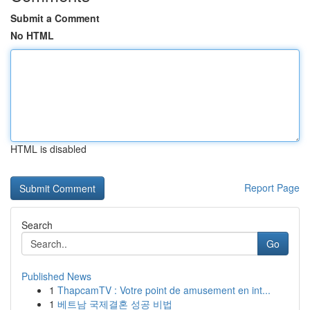
Submit a Comment
No HTML
HTML is disabled
Report Page
Search
Go
Published News
1
ThapcamTV : Votre point de amusement en int...
1
베트남 국제결혼 성공 비법