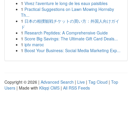
1
Vivez l'aventure le long de les eaux paisibles
1
Practical Suggestions on Lawn Mowing Hornsby
Th...
1
日本の相撲観戦チケットの買い方：外国人向けガイ
ド
1
Research Peptides: A Comprehensive Guide
1
Score Big Savings: The Ultimate Gift Card Deals...
1
iptv maroc
1
Boost Your Business: Social Media Marketing Exp...
Copyright © 2026 |
Advanced Search
|
Live
|
Tag Cloud
|
Top
Users
| Made with
Kliqqi CMS
|
All RSS Feeds