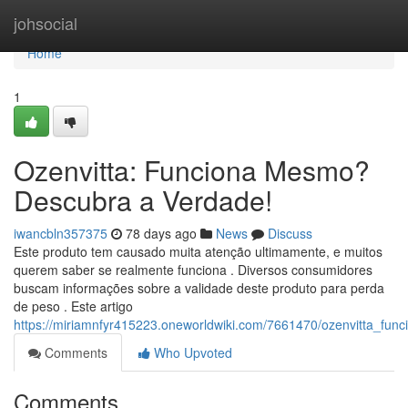
Home
johsocial
Home
1
Ozenvitta: Funciona Mesmo?
Descubra a Verdade!
iwancbln357375
78 days ago
News
Discuss
Este produto tem causado muita atenção ultimamente, e muitos
querem saber se realmente funciona . Diversos consumidores
buscam informações sobre a validade deste produto para perda
de peso . Este artigo
https://miriamnfyr415223.oneworldwiki.com/7661470/ozenvitta_f
Comments
Who Upvoted
Comments