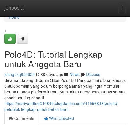
Home
johsocial
Togg
navi
Home
1
Polo4D: Tutorial Lengkap
untuk Anggota Baru
joshguxq824924
80 days ago
News
Discuss
Selamat datang di dunia Situs Polo4D ! Panduan ini dibuat khusus
untuk pemain yang belum berpengalaman yang ingin memulai
bermain pada platform kami . Kami akan mengupas tuntas semua
aspek penting seperti
https://mariyahdtuq310849.blogdanica.com/41556643/polo4d-
petunjuk-lengkap-untuk-bettor-baru
Comments
Who Upvoted