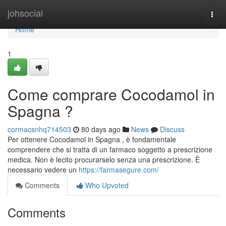
Home
johsocial
Togg
navi
Home
1
Come comprare Cocodamol in
Spagna ?
cormacsnhq714503
80 days ago
News
Discuss
Per ottenere Cocodamol in Spagna , è fondamentale
comprendere che si tratta di un farmaco soggetto a prescrizione
medica. Non è lecito procurarselo senza una prescrizione. È
necessario vedere un
https://farmasegure.com/
Comments
Who Upvoted
Comments