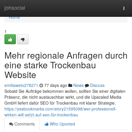
Home
johsocial
Togg
navi
Home
1
Mehr regionale Anfragen durch
eine starke Trockenbau
Website
emiliaweto278271
77 days ago
News
Discuss
Sobald Sie Aufträge bekommen wollen, sollten Sie einer digitalen
Präsenz, die nicht austauschbar wirkt, und die Upscaled Media
GmbH liefert dafür SEO für Trockenbau mit klarer Strategie.
https://yesbookmarks.com/story21595098/wer-professionell-
wirken-will-setzt-auf-seo-für-trockenbau
Comments
Who Upvoted