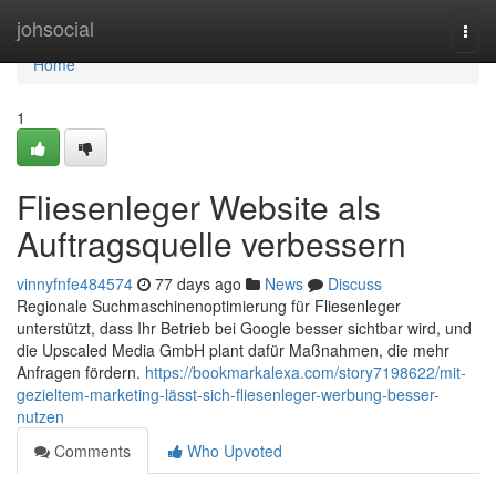
Home
johsocial
Togg
navi
Home
1
Fliesenleger Website als
Auftragsquelle verbessern
vinnyfnfe484574
77 days ago
News
Discuss
Regionale Suchmaschinenoptimierung für Fliesenleger
unterstützt, dass Ihr Betrieb bei Google besser sichtbar wird, und
die Upscaled Media GmbH plant dafür Maßnahmen, die mehr
Anfragen fördern.
https://bookmarkalexa.com/story7198622/mit-
gezieltem-marketing-lässt-sich-fliesenleger-werbung-besser-
nutzen
Comments
Who Upvoted