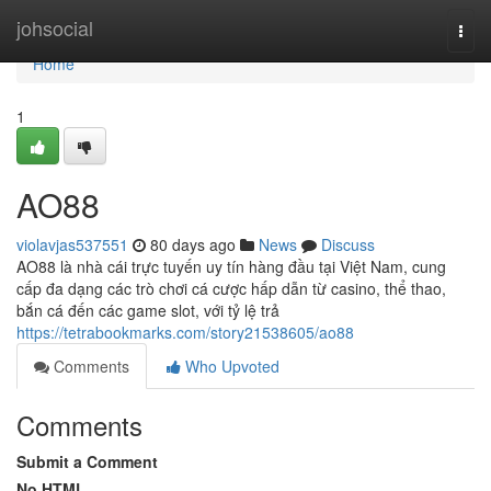
Home
johsocial
Togg
navi
Home
1
AO88
violavjas537551
80 days ago
News
Discuss
AO88 là nhà cái trực tuyến uy tín hàng đầu tại Việt Nam, cung
cấp đa dạng các trò chơi cá cược hấp dẫn từ casino, thể thao,
bắn cá đến các game slot, với tỷ lệ trả
https://tetrabookmarks.com/story21538605/ao88
Comments
Who Upvoted
Comments
Submit a Comment
No HTML