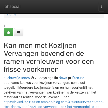
Home
johsocial
Togg
navi
Home
1
Kan men met Kozijnen
Vervangen bovendien de
ramen vernieuwen voor een
frisse voorkomen
bushravifj518825
76 days ago
News
Discuss
duurzame keuzes voor kozijnen vervangen, compleet
toegelichtMeerdere kozijnmaterialen en hun soortenBij het
bekijken van het vervangen van kozijnen is de keuze van het
materiaal essentieel voor de levensduur en
https://lexiedkag129238.ambien-blog.com/47930539/vraagt-men-
zich-daarover-of-kozijnen-vervangen-ook-het-vergrendeling-en-