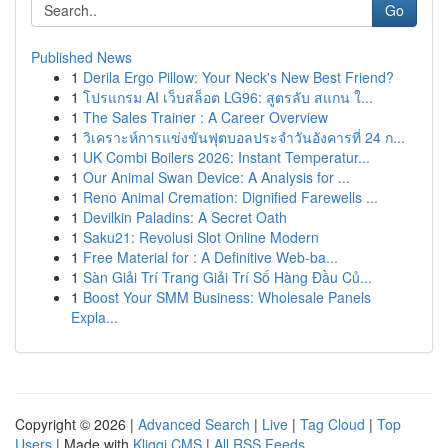
Go
Published News
1
Derila Ergo Pillow: Your Neck's New Best Friend?
1
โปรแกรม AI เว็บสล็อต LG96: สูตรลับ สแกน ใ...
1
The Sales Trainer : A Career Overview
1
วิเคราะห์การแข่งขันฟุตบอลประจำวันอังคารที่ 24 ก...
1
UK Combi Boilers 2026: Instant Temperatur...
1
Our Animal Swan Device: A Analysis for ...
1
Reno Animal Cremation: Dignified Farewells ...
1
Devilkin Paladins: A Secret Oath
1
Saku21: Revolusi Slot Online Modern
1
Free Material for : A Definitive Web-ba...
1
Sàn Giải Trí Trang Giải Trí Số Hàng Đầu Củ...
1
Boost Your SMM Business: Wholesale Panels
Expla...
Copyright © 2026 |
Advanced Search
|
Live
|
Tag Cloud
|
Top
Users
| Made with
Kliqqi CMS
|
All RSS Feeds