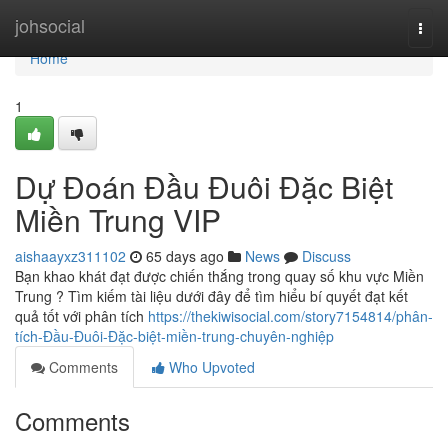
Home
johsocial
Togg
navi
Home
1
Dự Đoán Đầu Đuôi Đặc Biệt
Miền Trung VIP
aishaayxz311102
65 days ago
News
Discuss
Bạn khao khát đạt được chiến thắng trong quay số khu vực Miền
Trung ? Tìm kiếm tài liệu dưới đây để tìm hiểu bí quyết đạt kết
quả tốt với phân tích
https://thekiwisocial.com/story7154814/phân-
tích-Đầu-Đuôi-Đặc-biệt-miền-trung-chuyên-nghiệp
Comments
Who Upvoted
Comments