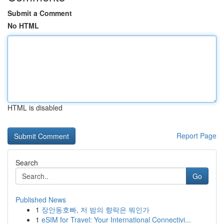
Submit a Comment
No HTML
HTML is disabled
Report Page
Search
Go
Published News
1
장안동호빠, 저 밤의 향락은 뭐인가
1
eSIM for Travel: Your International Connectivi...