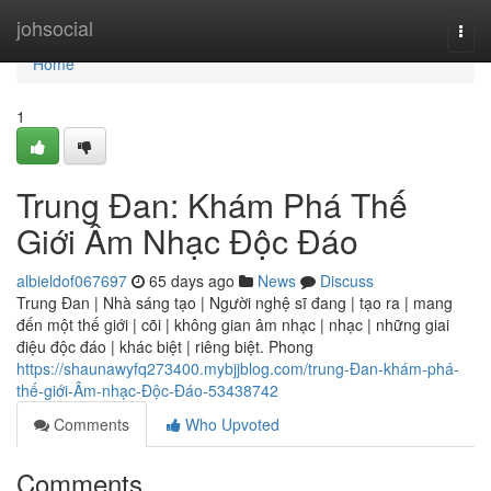
Home
johsocial
Togg
navi
Home
1
Trung Đan: Khám Phá Thế
Giới Âm Nhạc Độc Đáo
albieldof067697
65 days ago
News
Discuss
Trung Đan | Nhà sáng tạo | Người nghệ sĩ đang | tạo ra | mang
đến một thế giới | cõi | không gian âm nhạc | nhạc | những giai
điệu độc đáo | khác biệt | riêng biệt. Phong
https://shaunawyfq273400.mybjjblog.com/trung-Đan-khám-phá-
thế-giới-Âm-nhạc-Độc-Đáo-53438742
Comments
Who Upvoted
Comments