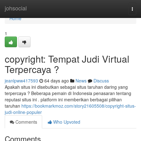
Home
johsocial
Togg
navi
Home
1
copyright: Tempat Judi Virtual
Terpercaya ?
jeanlpww417593
64 days ago
News
Discuss
Apakah situs ini disebutkan sebagai situs taruhan daring yang
terpercaya ? Beberapa pemain di Indonesia penasaran tentang
reputasi situs ini . platform ini memberikan berbagai pilihan
taruhan
https://bookmarkmoz.com/story21605508/copyright-situs-
judi-online-populer
Comments
Who Upvoted
Comments