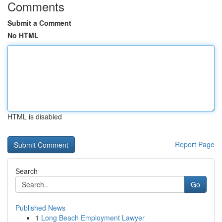
Comments
Submit a Comment
No HTML
HTML is disabled
Report Page
Search
Go
Published News
1
Long Beach Employment Lawyer