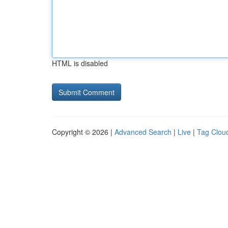
HTML is disabled
Copyright © 2026 |
Advanced Search
|
Live
|
Tag Clou