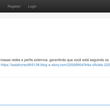
s
Register
Login
 nossas redes e perfis externos, garantindo que você está seguindo os
:
https://isaiahznez905138.blog-a-story.com/22068904/links-oficiais-22