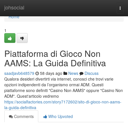
Home
johsocial
Togg
navi
Home
1
Piattaforma di Gioco Non
AAMS: La Guida Definitiva
saadjavb648579
58 days ago
News
Discuss
Qualora desideri divertirti via internet, conosci che trovi varie
opzioni indipendenti da l’organismo ormai ADM. Questi
piattaforme sono definiti "Casino Non AAMS" oppure "Casino Non
ADM". Quest'articolo vedremo
https://socialfactories.com/story7172602/sito-di-gioco-non-aams-
la-guida-definitiva
Comments
Who Upvoted