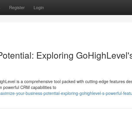
s
Register
Login
otential: Exploring GoHighLevel'
ghLevel is a comprehensive tool packed with cutting-edge features de
m powerful CRM capabilities to
imize-your-business-potential-exploring-gohighlevel-s-powerful-feat