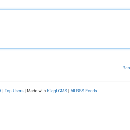
Rep
d
|
Top Users
| Made with
Kliqqi CMS
|
All RSS Feeds