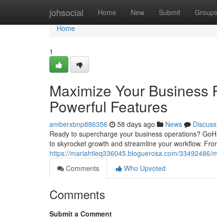
Home
johsocial
Home
New
Submit
Group
Home
1
Maximize Your Business P
Powerful Features
amberxbnp886356
58 days ago
News
Discuss
Ready to supercharge your business operations? GoHi
to skyrocket growth and streamline your workflow. Fro
https://mariahtleq336045.bloguerosa.com/33492486/max
Comments
Who Upvoted
Comments
Submit a Comment