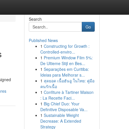
Search
Go
Published News
1
Constructing for Growth :
s
Controlled-enviro...
1
Premium Window Film 5%:
De Ultieme Stijl en Bes...
1
Separações em Curitiba:
Ideias para Melhorar s...
signed
1
สุดยอด เนื้อฮันอู ในไทย: คู่มือ
คนรักเนื้อ
ures
1
Confiture à Tartiner Maison
: La Recette Faci...
1
Big Chief Duo: Your
Definitive Disposable Va...
1
Sustainable Weight
Decrease: A Extended
Strategy