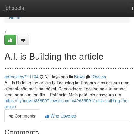
Home
johsocial
n
Home
1
A.I. is Building the article
......................................................
adreaxkhy711104
61 days ago
News
Discuss
A.I. is Building the article l> Tecnolog.ia: Preparo a calor para uma
alimentação mais saudável. Capacidade: Escolha pelo tamanho
ideal para sua família .. Potência: Mais potência assegura um
https://flynnqwie838597.luwebs.com/42639591/a-i-is-building-the-
article
Comments
Who Upvoted
Comments