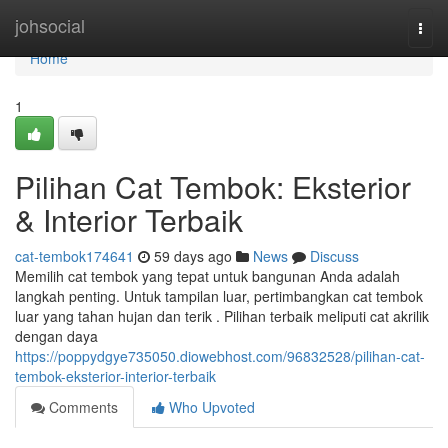
Home
johsocial
Togg
navi
Home
1
Pilihan Cat Tembok: Eksterior
& Interior Terbaik
cat-tembok174641
59 days ago
News
Discuss
Memilih cat tembok yang tepat untuk bangunan Anda adalah
langkah penting. Untuk tampilan luar, pertimbangkan cat tembok
luar yang tahan hujan dan terik . Pilihan terbaik meliputi cat akrilik
dengan daya
https://poppydgye735050.diowebhost.com/96832528/pilihan-cat-
tembok-eksterior-interior-terbaik
Comments
Who Upvoted