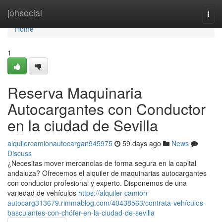
Home
johsocial
Togg
navi
Home
1
Reserva Maquinaria
Autocargantes con Conductor
en la ciudad de Sevilla
alquilercamionautocargan945975
59 days ago
News
Discuss
¿Necesitas mover mercancías de forma segura en la capital
andaluza? Ofrecemos el alquiler de maquinarias autocargantes
con conductor profesional y experto. Disponemos de una
variedad de vehículos
https://alquiler-camion-
autocarg313679.rimmablog.com/40438563/contrata-vehículos-
basculantes-con-chófer-en-la-ciudad-de-sevilla