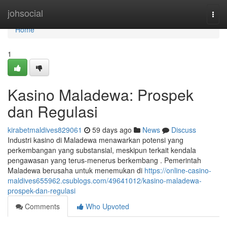
Home
johsocial
Togg
navi
Home
1
Kasino Maladewa: Prospek
dan Regulasi
kirabetmaldives829061
59 days ago
News
Discuss
Industri kasino di Maladewa menawarkan potensi yang
perkembangan yang substansial, meskipun terkait kendala
pengawasan yang terus-menerus berkembang . Pemerintah
Maladewa berusaha untuk menemukan di
https://online-casino-
maldives655962.csublogs.com/49641012/kasino-maladewa-
prospek-dan-regulasi
Comments
Who Upvoted