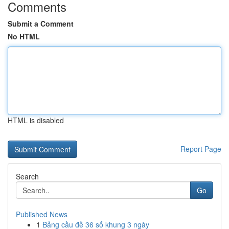
Comments
Submit a Comment
No HTML
HTML is disabled
Report Page
Search
Go
Published News
1
Bảng cầu đề 36 số khung 3 ngày