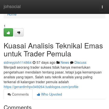
Home
johsocial
Togg
navi
Home
1
Kuasai Analisis Teknikal Emas
untuk Trader Pemula
sidneypixh114864
57 days ago
News
Discuss
Menjadi seorang trader sukses tidak hanya memerlukan
pengetahuan mendalam tentang pasar, tetapi juga kemampuan
analisis yang tajam. Salah satu teknik analisis yang paling
terkenal di kalangan trader pemula adalah
https://gerardmhpv349264.tusblogos.com/profile
Comments
Who Upvoted
Comments