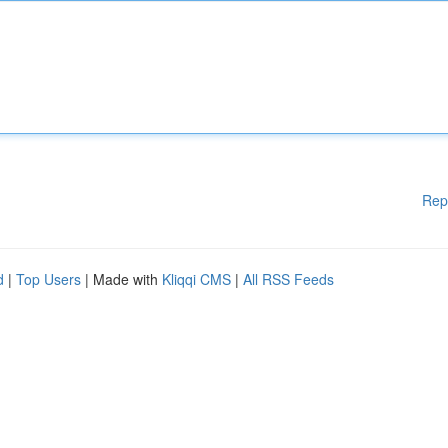
Rep
d
|
Top Users
| Made with
Kliqqi CMS
|
All RSS Feeds