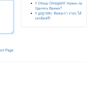
1
Обзор OmeglatV: Нужно ли
Уделять Время?
1
g2g168c: ติดต่อเรา ง่ายๆ ได้
เครดิตฟรี!
ort Page