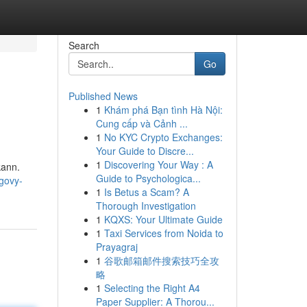
Search
Go
Published News
1
Khám phá Bạn tình Hà Nội:
Cung cấp và Cảnh ...
1
No KYC Crypto Exchanges:
Your Guide to Discre...
1
Discovering Your Way : A
kann.
Guide to Psychologica...
govy-
1
Is Betus a Scam? A
Thorough Investigation
1
KQXS: Your Ultimate Guide
1
Taxi Services from Noida to
Prayagraj
1
谷歌邮箱邮件搜索技巧全攻
略
1
Selecting the Right A4
Paper Supplier: A Thorou...