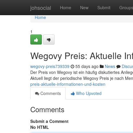
Home
johsocial
Home
New
Submit
Group
Home
1
Wegovy Preis: Aktuelle I
wegovy-preis739339
55 days ago
News
Discu
Der Preis von Wegovy ist ein häufig diskutiertes Anlieg
Aktuell liegt der periodische Wegovy Preis je nach Me
preis-aktuelle-informationen-und-kosten
Comments
Who Upvoted
Comments
Submit a Comment
No HTML