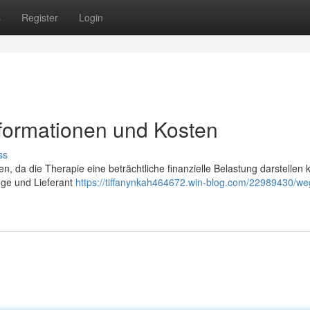
s
Register
Login
nformationen und Kosten
ss
en, da die Therapie eine beträchtliche finanzielle Belastung darstellen 
nge und Lieferant
https://tiffanynkah464672.win-blog.com/22989430/we