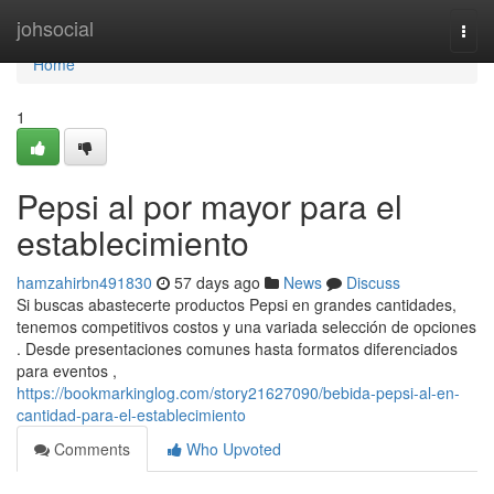
Home
johsocial
Togg
navi
Home
1
Pepsi al por mayor para el
establecimiento
hamzahirbn491830
57 days ago
News
Discuss
Si buscas abastecerte productos Pepsi en grandes cantidades,
tenemos competitivos costos y una variada selección de opciones
. Desde presentaciones comunes hasta formatos diferenciados
para eventos ,
https://bookmarkinglog.com/story21627090/bebida-pepsi-al-en-
cantidad-para-el-establecimiento
Comments
Who Upvoted