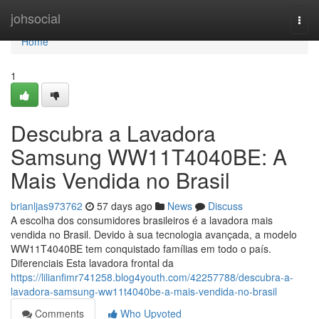
Home
johsocial
Togg
navi
Home
1
Descubra a Lavadora
Samsung WW11T4040BE: A
Mais Vendida no Brasil
brianljas973762
57 days ago
News
Discuss
A escolha dos consumidores brasileiros é a lavadora mais
vendida no Brasil. Devido à sua tecnologia avançada, a modelo
WW11T4040BE tem conquistado famílias em todo o país.
Diferenciais Esta lavadora frontal da
https://lilianfimr741258.blog4youth.com/42257788/descubra-a-
lavadora-samsung-ww11t4040be-a-mais-vendida-no-brasil
Comments
Who Upvoted