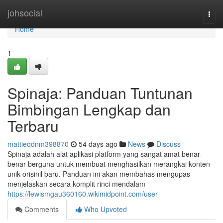
Home
johsocial
Togg
navi
Home
1
Spinaja: Panduan Tuntunan
Bimbingan Lengkap dan
Terbaru
mattieqdnm398870
54 days ago
News
Discuss
Spinaja adalah alat aplikasi platform yang sangat amat benar-
benar berguna untuk membuat menghasilkan merangkai konten
unik orisinil baru. Panduan ini akan membahas mengupas
menjelaskan secara komplit rinci mendalam
https://lewismgau360160.wikimidpoint.com/user
Comments
Who Upvoted