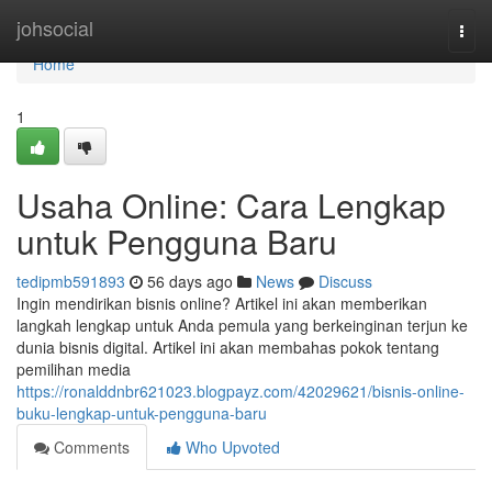
Home
johsocial
Togg
navi
Home
1
Usaha Online: Cara Lengkap
untuk Pengguna Baru
tedipmb591893
56 days ago
News
Discuss
Ingin mendirikan bisnis online? Artikel ini akan memberikan
langkah lengkap untuk Anda pemula yang berkeinginan terjun ke
dunia bisnis digital. Artikel ini akan membahas pokok tentang
pemilihan media
https://ronalddnbr621023.blogpayz.com/42029621/bisnis-online-
buku-lengkap-untuk-pengguna-baru
Comments
Who Upvoted