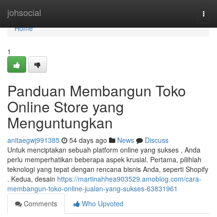
Home
johsocial
Togg
navi
Home
1
Panduan Membangun Toko
Online Store yang
Menguntungkan
anitaegwj991385
54 days ago
News
Discuss
Untuk menciptakan sebuah platform online yang sukses , Anda
perlu memperhatikan beberapa aspek krusial. Pertama, pilihlah
teknologi yang tepat dengan rencana bisnis Anda, seperti Shopify
. Kedua, desain
https://martinahhea903529.amoblog.com/cara-
membangun-toko-online-jualan-yang-sukses-63831961
Comments
Who Upvoted