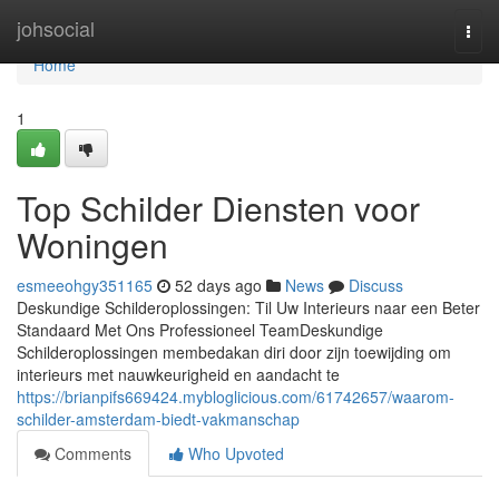
Home
johsocial
Togg
navi
Home
1
Top Schilder Diensten voor
Woningen
esmeeohgy351165
52 days ago
News
Discuss
Deskundige Schilderoplossingen: Til Uw Interieurs naar een Beter
Standaard Met Ons Professioneel TeamDeskundige
Schilderoplossingen membedakan diri door zijn toewijding om
interieurs met nauwkeurigheid en aandacht te
https://brianpifs669424.mybloglicious.com/61742657/waarom-
schilder-amsterdam-biedt-vakmanschap
Comments
Who Upvoted