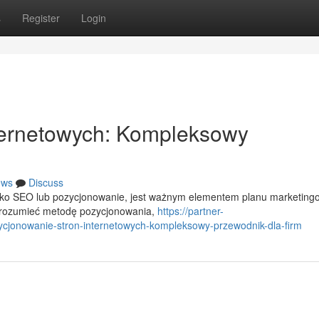
s
Register
Login
ternetowych: Kompleksowy
ews
Discuss
jako SEO lub pozycjonowanie, jest ważnym elementem planu marketing
zrozumieć metodę pozycjonowania,
https://partner-
jonowanie-stron-internetowych-kompleksowy-przewodnik-dla-firm