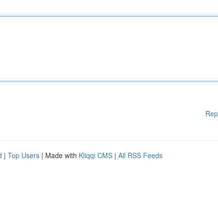
Rep
d
|
Top Users
| Made with
Kliqqi CMS
|
All RSS Feeds