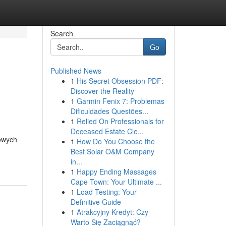
Search
Go
Published News
1
His Secret Obsession PDF:
Discover the Reality
1
Garmin Fenix 7: Problemas
Dificuldades Questões...
1
Relied On Professionals for
Deceased Estate Cle...
owych
1
How Do You Choose the
Best Solar O&M Company
in...
1
Happy Ending Massages
Cape Town: Your Ultimate ...
1
Load Testing: Your
Definitive Guide
1
Atrakcyjny Kredyt: Czy
Warto Się Zaciągnąć?