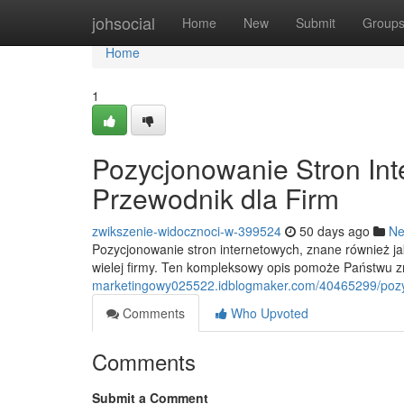
Home
johsocial
Home
New
Submit
Group
Home
1
Pozycjonowanie Stron In
Przewodnik dla Firm
zwikszenie-widocznoci-w-399524
50 days ago
N
Pozycjonowanie stron internetowych, znane również 
wielej firmy. Ten kompleksowy opis pomoże Państwu 
marketingowy025522.idblogmaker.com/40465299/pozyc
Comments
Who Upvoted
Comments
Submit a Comment