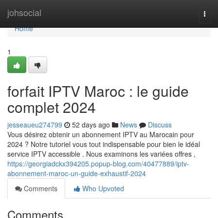
Home
johsocial
Togg
navi
Home
1
forfait IPTV Maroc : le guide
complet 2024
jesseaueu274799
52 days ago
News
Discuss
Vous désirez obtenir un abonnement IPTV au Marocain pour
2024 ? Notre tutoriel vous tout indispensable pour bien le idéal
service IPTV accessible . Nous examinons les variées offres ,
https://georgiadckx394205.popup-blog.com/40477889/iptv-
abonnement-maroc-un-guide-exhaustif-2024
Comments
Who Upvoted
Comments