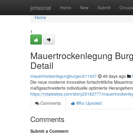
Home
johsocial
Home
New
Submit
Group
Home
1
Mauertrockenlegung Burg
Detail
mauertrockenlegungburgen211437
49 days ago
Die neue moderne innovative fortschrittliche Mauertro
maßgeschneiderte individuelle optimierte Herangehens
https://rotatesites.com/story23182777/mauertrockenl
Comments
Who Upvoted
Comments
Submit a Comment