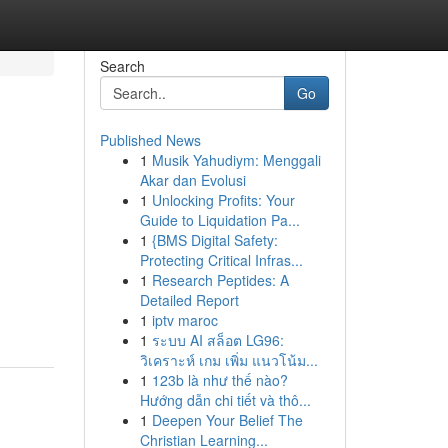
Search
Go
Published News
1
Musik Yahudiym: Menggali
Akar dan Evolusi
1
Unlocking Profits: Your
Guide to Liquidation Pa...
1
{BMS Digital Safety:
Protecting Critical Infras...
1
Research Peptides: A
Detailed Report
1
iptv maroc
1
ระบบ AI สล็อต LG96:
วิเคราะห์ เกม เพิ่ม แนวโน้ม...
1
123b là như thế nào?
Hướng dẫn chi tiết và thô...
1
Deepen Your Belief The
Christian Learning...