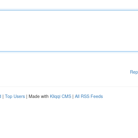
Rep
d
|
Top Users
| Made with
Kliqqi CMS
|
All RSS Feeds