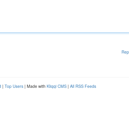
Rep
d
|
Top Users
| Made with
Kliqqi CMS
|
All RSS Feeds