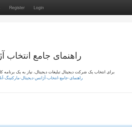
s
Register
Login
راهنمای جامع انتخاب آژ
برای انتخاب یک شرکت دیجیتال تبلیغات دیجیتال، نیاز به یک برنامه ک
/mayawyme197886.amoblog.com/راهنمای-جامع-انتخاب-آژانس-دیجیتال-مارکتینگ-آنلاین-64243897