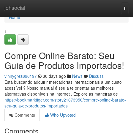
Home
johsocial
Togg
navi
Home
1
Compre Online Barato: Seu
Guia de Produtos Importados!
vinnygrez696197
30 days ago
News
Discuss
Está buscando adquirir mercadorias internacionais a um custo
acessível ? Nosso manual é seu a te orientar as melhores
alternativas disponíveis na internet . Explore as maneiras de
https://bookmarktiger.com/story21673950/compre-online-barato-
seu-guia-de-produtos-importados
Comments
Who Upvoted
Comments