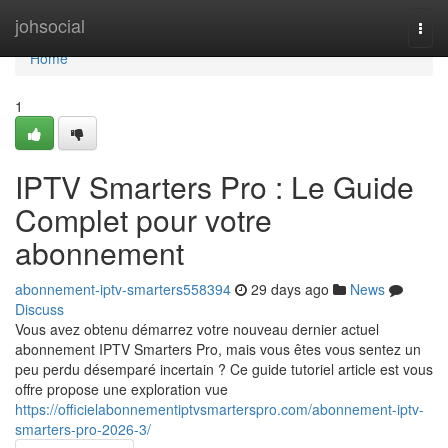
Home
johsocial
Togg
navi
Home
1
IPTV Smarters Pro : Le Guide
Complet pour votre
abonnement
abonnement-iptv-smarters558394
29 days ago
News
Discuss
Vous avez obtenu démarrez votre nouveau dernier actuel
abonnement IPTV Smarters Pro, mais vous êtes vous sentez un
peu perdu désemparé incertain ? Ce guide tutoriel article est vous
offre propose une exploration vue
https://officielabonnementiptvsmarterspro.com/abonnement-iptv-
smarters-pro-2026-3/