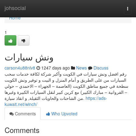
Home
johsocial
Togg
navi
Home
1
ونش سيارات
carson4u88nlv8
1247 days ago
News
Discuss
رقم افضل ونش سيارات في الكويت وأكبر شركة لكافة خدمات سحب
السيارات من على الطريق و أمام المنزل و البيت و توفير ونش الكويت
سطحة في جميع مناطق الكويت (العاصمة – الجهراء – الاحمدي – حولي
– الفروانية – مبارك الكبير) مع كرين كبير لنقل السيارات الكبيرة وغيرها
من الشاحنات والحاويات الثقيلة, و انقاذ سيارة.
https://ads-
kuwait.net/winch/
Comments
Who Upvoted
Comments