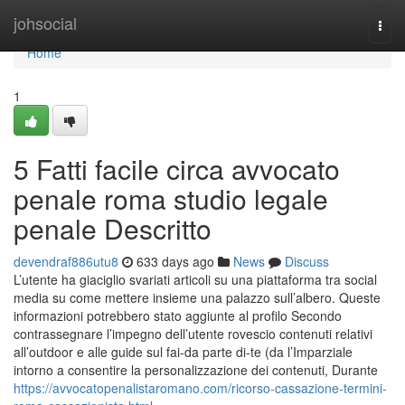
Home
johsocial
Togg
navi
Home
1
5 Fatti facile circa avvocato
penale roma studio legale
penale Descritto
devendraf886utu8
633 days ago
News
Discuss
L’utente ha giaciglio svariati articoli su una piattaforma tra social
media su come mettere insieme una palazzo sull’albero. Queste
informazioni potrebbero stato aggiunte al profilo Secondo
contrassegnare l’impegno dell’utente rovescio contenuti relativi
all’outdoor e alle guide sul fai-da parte di-te (da l’Imparziale
intorno a consentire la personalizzazione dei contenuti, Durante
https://avvocatopenalistaromano.com/ricorso-cassazione-termini-