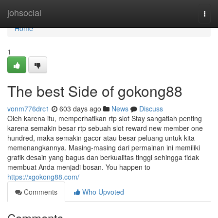
Home
johsocial
Togg
navi
Home
1
The best Side of gokong88
vonm776drc1
603 days ago
News
Discuss
Oleh karena itu, memperhatikan rtp slot Stay sangatlah penting
karena semakin besar rtp sebuah slot reward new member one
hundred, maka semakin gacor atau besar peluang untuk kita
memenangkannya. Masing-masing dari permainan ini memiliki
grafik desain yang bagus dan berkualitas tinggi sehingga tidak
membuat Anda menjadi bosan. You happen to
https://xgokong88.com/
Comments
Who Upvoted
Comments