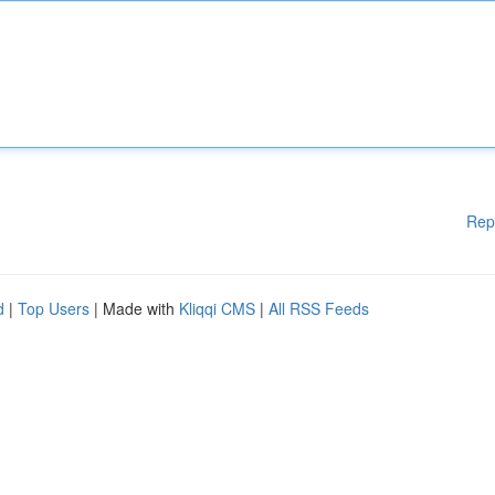
Rep
d
|
Top Users
| Made with
Kliqqi CMS
|
All RSS Feeds