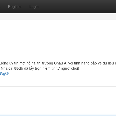
s
Register
Login
ưởng uy tín mới nổi tại thị trường Châu Á, với tính năng bảo vệ dữ liệu
hà cái 88clb đã lấy trọn niềm tin từ người chơi!
XdVgQ/