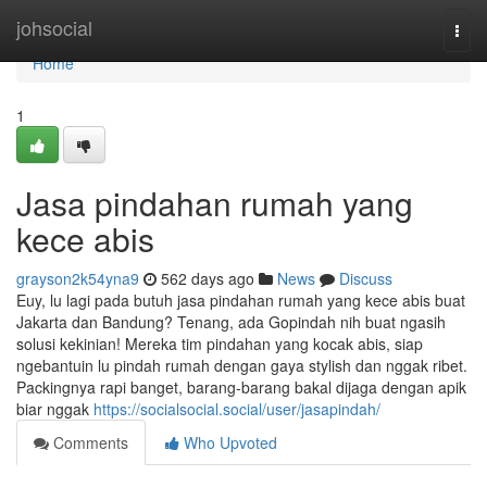
Home
johsocial
Togg
navi
Home
1
Jasa pindahan rumah yang
kece abis
grayson2k54yna9
562 days ago
News
Discuss
Euy, lu lagi pada butuh jasa pindahan rumah yang kece abis buat
Jakarta dan Bandung? Tenang, ada Gopindah nih buat ngasih
solusi kekinian! Mereka tim pindahan yang kocak abis, siap
ngebantuin lu pindah rumah dengan gaya stylish dan nggak ribet.
Packingnya rapi banget, barang-barang bakal dijaga dengan apik
biar nggak
https://socialsocial.social/user/jasapindah/
Comments
Who Upvoted