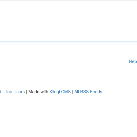
Rep
d
|
Top Users
| Made with
Kliqqi CMS
|
All RSS Feeds