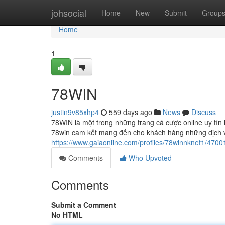
Home
johsocial
Home
New
Submit
Group
Home
1
78WIN
justin9v85xhp4
559 days ago
News
Discuss
78WIN là một trong những trang cá cược online uy tín 
78win cam kết mang đến cho khách hàng những dịch vụ
https://www.gaiaonline.com/profiles/78winnknet1/4700
Comments
Who Upvoted
Comments
Submit a Comment
No HTML