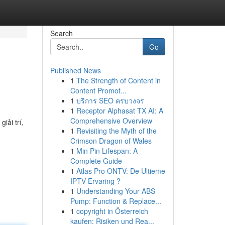
Search
Go
Published News
1
The Strength of Content in
Content Promot...
1
บริการ SEO ครบวงจร
1
Receptor Alphasat TX AI: A
Comprehensive Overview
iải trí,
1
Revisiting the Myth of the
Crimson Dragon of Wales
1
Min Pin Lifespan: A
Complete Guide
1
Atlas Pro ONTV: De Ultieme
IPTV Ervaring ?
1
Understanding Your ABS
Pump: Function & Replace...
1
copyright in Österreich
kaufen: Risiken und Rea...