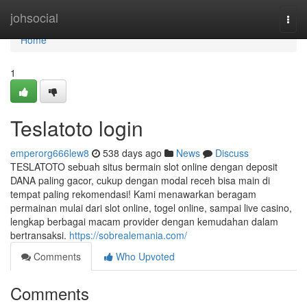
Home
johsocial
Togg
navi
Home
1
Teslatoto login
emperorg666lew8
538 days ago
News
Discuss
TESLATOTO sebuah situs bermain slot online dengan deposit
DANA paling gacor, cukup dengan modal receh bisa main di
tempat paling rekomendasi! Kami menawarkan beragam
permainan mulai dari slot online, togel online, sampai live casino,
lengkap berbagai macam provider dengan kemudahan dalam
bertransaksi.
https://sobrealemania.com/
Comments
Who Upvoted
Comments